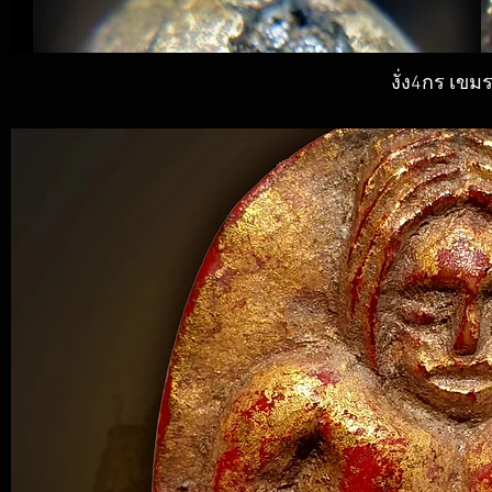
งั่ง4กร เข