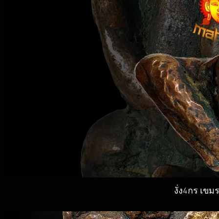
งั่ง4กร เข