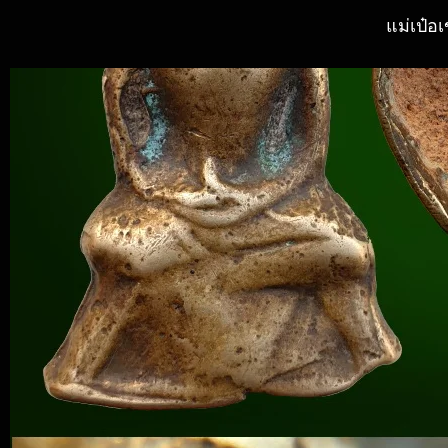
แม่เป๋อ