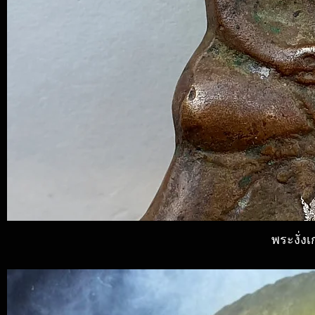
พระงั่ง